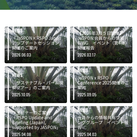
NEWS
NEWS
【2026年3月５日開催】
「JaSPON×RSPO Japan
JaSPON:会員からの情報共
アップデートセッション」
有WG イベント（第4弾）
開催のご案内
開催報告
2026.06.03
2026.03.17
NEWS
NEWS
JaSPON x RSPO
「サステナブル・パーム視
Conference 2025開催のご
察ツアー」のご案内
案内
2025.10.05
2025.09.05
NEWS
NEWS
ウェビナーのご案内
「RSPO Update and
会員からの情報共有ワーキ
Briefing (Japan),
ンググループ イベント報
supported by JASPON」
告
2025.04.08
2025.04.03