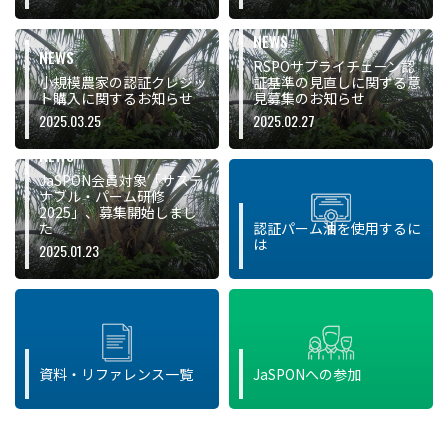
NEWS
NEWS
RSPOサプライチェーン認
小規模農家の認証クレジッ
証基準の見直しに関する意
ト購入に関するお知らせ
見募集のお知らせ
2025.03.25
2025.02.27
NEWS
JaSPON会員対象「サステ
ナブル・パーム研修
2025」、募集開始しまし
た
認証パーム油を使用するに
は
2025.01.23
資料・リファレンス一覧
JaSPONへの参加