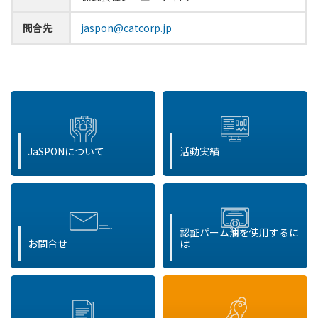
問合先
jaspon@catcorp.jp
JaSPONについて
活動実績
認証パーム油を使用するに
お問合せ
は