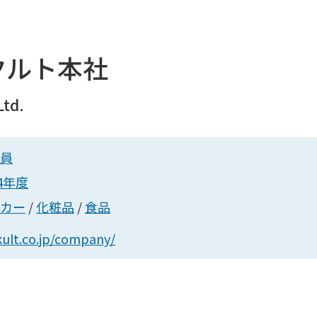
クルト本社
Ltd.
員
24年度
カー
/
化粧品
/
食品
ult.co.jp/company/