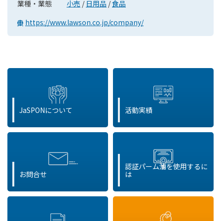
業種・業態
小売
/
日用品
/
食品
https://www.lawson.co.jp/company/
JaSPONについて
活動実績
認証パーム油を使用するに
お問合せ
は