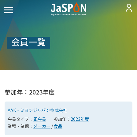
会員一覧
参加年：2023年度
AAK・ミヨシジャパン株式会社
会員タイプ：
正会員
参加年：
2023年度
業種・業態：
メーカー
/
食品