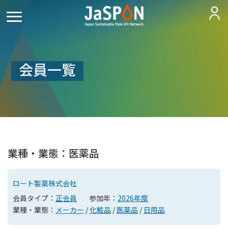
会員一覧
業種・業態：医薬品
ロート製薬株式会社
会員タイプ：
正会員
参加年：
2026年度
業種・業態：
メーカー
/
化粧品
/
医薬品
/
日用品