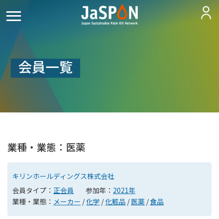
会員一覧
業種・業態：医薬
キリンホールディングス株式会社
会員タイプ：
正会員
参加年：
2021年
業種・業態：
メーカー
/
化学
/
化粧品
/
医薬
/
食品