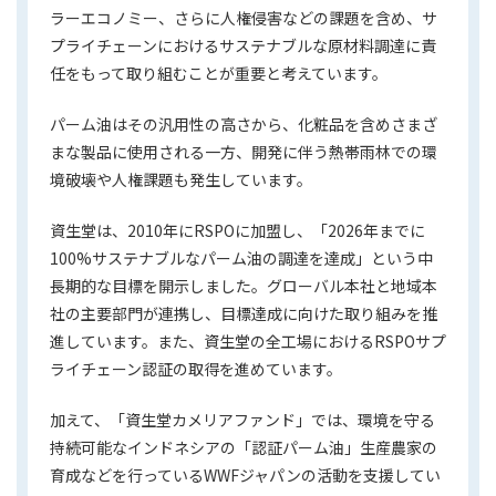
ラーエコノミー、さらに人権侵害などの課題を含め、サ
プライチェーンにおけるサステナブルな原材料調達に責
任をもって取り組むことが重要と考えています。
パーム油はその汎用性の高さから、化粧品を含めさまざ
まな製品に使用される一方、開発に伴う熱帯雨林での環
境破壊や人権課題も発生しています。
資生堂は、2010年にRSPOに加盟し、「2026年までに
100%サステナブルなパーム油の調達を達成」という中
長期的な目標を開示しました。グローバル本社と地域本
社の主要部門が連携し、目標達成に向けた取り組みを推
進しています。また、資生堂の全工場におけるRSPOサプ
ライチェーン認証の取得を進めています。
加えて、「資生堂カメリアファンド」では、環境を守る
持続可能なインドネシアの「認証パーム油」生産農家の
育成などを行っているWWFジャパンの活動を支援してい