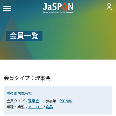
会員一覧
会員タイプ：理事会
味の素株式会社
会員タイプ：
理事会
参加年：
2019年
業種・業態：
メーカー
/
食品