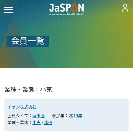
会員一覧
業種・業態：小売
イオン株式会社
会員タイプ：
理事会
参加年：
2019年
業種・業態：
小売
/
流通